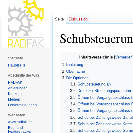
Seite
Diskussion
Schubsteuerun
Zur
Zur
Inhaltsverzeichnis
Startseite
Navigation
Suche
1
Einleitung
Hauptseite
springen
springen
2
Oberfläche
Abschnitte der Wiki
3
Die Optionen
RADFAK
3.1
Schubsteuerung an
Anleitungen
3.2
Drucker / Steuerungsparameter
Konzepte
3.3
Öffnen bei Vorgangsabschluss 
Medien
3.4
Öffnen bei Vorgangsabschluss 
Fehlermeldungen
3.5
Öffnen bei Vorgangsabschluss 
Webseiten
3.6
Schub bei Zahlungsweise Bar öf
www.radfak.de
3.7
Schub bei Zahlungsweise Karte 
Bug- und
3.8
Schub bei Zahlungsweise Gemis
Featuretracker