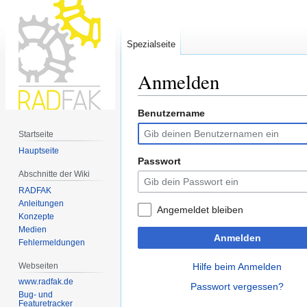
Spezialseite
Anmelden
Benutzername
Zur
Zur
Navigation
Suche
Startseite
springen
springen
Hauptseite
Passwort
Abschnitte der Wiki
RADFAK
Anleitungen
Angemeldet bleiben
Konzepte
Medien
Anmelden
Fehlermeldungen
Webseiten
Hilfe beim Anmelden
www.radfak.de
Passwort vergessen?
Bug- und
Featuretracker