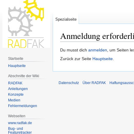
Spezialseite
Anmeldung erforderl
Zur
Zur
Du musst dich
anmelden
, um Seiten l
Navigation
Suche
Zurück zur Seite
Hauptseite
.
Startseite
springen
springen
Hauptseite
Abschnitte der Wiki
Datenschutz
Über RADFAK
Haftungsaussc
RADFAK
Anleitungen
Konzepte
Medien
Fehlermeldungen
Webseiten
www.radfak.de
Bug- und
Featuretracker